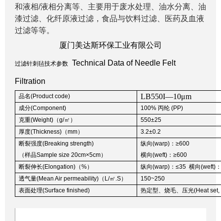
和液相/液相分离等、主要用于废水处理、油水分离、油
漆过滤、化纤原液过滤，食品与饮料过滤、医药及血液
过滤等等。
厦门美达斯环保工业有限公司
Technical Data of Needle Felt
过滤针刺毡技术参数
Filtration
LB550I—10μm
品名(Product code)
成分(Component)
100% 丙纶 (PP)
克重(Weight)（g/㎡）
550±25
厚度(Thickness)（mm）
3.2±0.2
断裂强度(Breaking strength)
纵向(warp)：≥600
（样品Sample size 20cm×5cm）
横向(weft)：≥600
断裂伸长(Elongation)（%）
纵向(warp)：≤35 横向(weft)：
透气量(Mean Air permeability)（L/㎡.S）
150~250
表面处理(Surface finished)
热定型、烧毛、压光(Heat set, sin