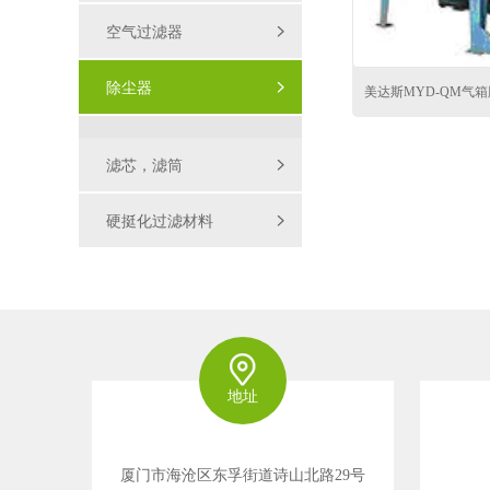
空气过滤器
除尘器
美达斯MYD-QM气
滤芯，滤筒
硬挺化过滤材料
地址
厦门市海沧区东孚街道诗山北路29号