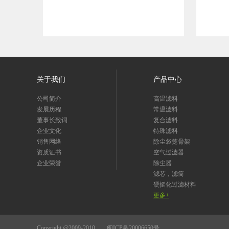
关于我们
产品中心
公司简介
高温滤料
发展历程
常温滤料
董事长致词
复合滤料
企业文化
特殊滤料
销售网络
除尘袋笼骨架
资质证书
空气过滤器
企业荣誉
除尘器
滤芯，滤筒
硬挺化过滤材料
更多+
Copyright @2009-2010
闽ICP备20006650号