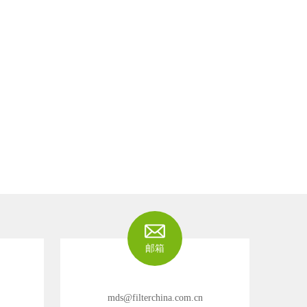
邮箱
mds@filterchina.com.cn