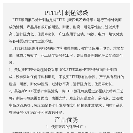
PTFE针刺毡滤袋
PTFE聚四氟乙烯针刺毡是将PTFE（聚四氟乙烯纤维）进行三维针刺而
成的滤料。产品具有很好的耐温、耐磨、耐腐、耐化学性能，过滤效率
高，运行阻力低，使用寿命长，广泛应用于玻璃、钢铁、电力、垃圾焚烧
等各种恶劣的烟气过滤环境。
PTFE针刺滤袋具有很好的化学和物理性能，被广泛应用于电力、垃圾焚
烧、城市垃圾收尘、化工除尘等恶劣工况，是目前最理想的垃圾焚烧除尘
袋。
1、美达斯PTFE针刺毡滤袋采用100%PTFE基布+PTFE纤维面料针刺而
成，没有添加任何原料和助剂，不改变PTFE原有的特性。产品具有很好的
耐温、耐磨、耐化学性能，过滤效率高，运行阻力低，使用寿命长。
2、美达斯PTFE覆膜针刺毡滤袋，将PTFE微孔薄膜通过热覆膜的特殊工艺
将针刺毡与薄膜覆合而成，表面光滑、粉尘剥离强度高、易清灰、过滤效
率高达99.99%，完全满足各个行业现在实行的超低排放要求，同时产品具
有很好的化学稳定性和抗腐蚀性能。
产品优势
1、使用环境的适应性广：